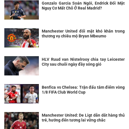
Gonzalo Garcia Soán Ngôi, Endrick Đối Mặt
Nguy Cơ Mất Chỗ Ở Real Madrid?
Manchester United đối mặt khó khăn trong
thương vụ chiêu mộ Bryan Mbeumo
HLV Ruud van Nistelrooy chia tay Leicester
City sau chuỗi ngày đầy sóng gió
Benfica vs Chelsea: Trận đấu tâm điểm vòng
1/8 FIFA Club World Cup
Manchester United: De Ligt dẫn dắt hàng thủ
trẻ, hướng đến tương lai vững chắc