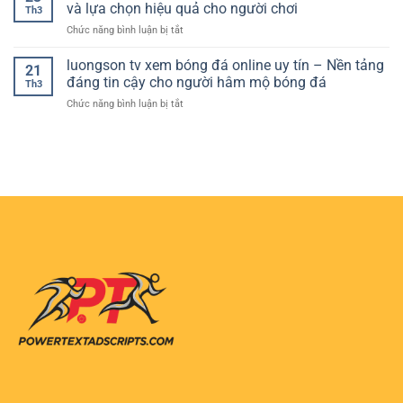
tỷ
lược
và lựa chọn hiệu quả cho người chơi
hiệu
Th3
lệ
an
quả
ở
Chức năng bình luận bị tắt
nhà
toàn
Kèo
cái
cho
bóng
luongson tv xem bóng đá online uy tín – Nền tảng
chính
người
21
đá
xác
đáng tin cậy cho người hâm mộ bóng đá
mới
Th3
hôm
–
ở
Chức năng bình luận bị tắt
nay
Bí
luongson
chuẩn
quyết
tv
xác
đọc
xem
–
kèo
bóng
Cách
và
đá
đọc
phân
online
kèo
tích
uy
và
hiệu
tín
lựa
quả
–
chọn
Nền
hiệu
tảng
quả
đáng
cho
tin
người
cậy
chơi
cho
người
hâm
mộ
bóng