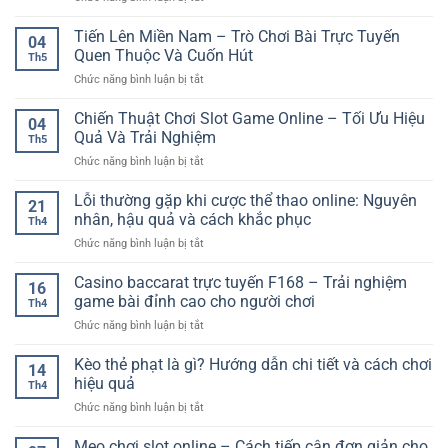
Tải
App
Tiến Lên Miền Nam – Trò Chơi Bài Trực Tuyến
04
Chơi
Quen Thuộc Và Cuốn Hút
Th5
Game
ở
Chức năng bình luận bị tắt
Không
Tiến
Giật
Lên
Chiến Thuật Chơi Slot Game Online – Tối Ưu Hiệu
Lag
04
Miền
–
Quả Và Trải Nghiệm
Th5
Nam
Cách
ở
Chức năng bình luận bị tắt
–
Tối
Chiến
Trò
Ưu
Thuật
Lỗi thường gặp khi cược thể thao online: Nguyên
Chơi
Trải
21
Chơi
Bài
nhân, hậu quả và cách khắc phục
Nghiệm
Th4
Slot
Trực
Trên
ở
Chức năng bình luận bị tắt
Game
Tuyến
Điện
Lỗi
Online
Quen
Thoại
thường
Casino baccarat trực tuyến F168 – Trải nghiệm
–
Thuộc
16
gặp
Tối
game bài đỉnh cao cho người chơi
Và
Th4
khi
Ưu
Cuốn
ở
Chức năng bình luận bị tắt
cược
Hiệu
Hút
Casino
thể
Quả
baccarat
Kèo thẻ phạt là gì? Hướng dẫn chi tiết và cách chơi
thao
Và
14
trực
online:
hiệu quả
Trải
Th4
tuyến
Nguyên
Nghiệm
ở
Chức năng bình luận bị tắt
F168
nhân,
Kèo
–
hậu
thẻ
Mẹo chơi slot online – Cách tiếp cận đơn giản cho
Trải
quả