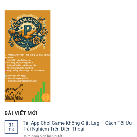
BÀI VIẾT MỚI
Tải App Chơi Game Không Giật Lag – Cách Tối Ưu
31
Trải Nghiệm Trên Điện Thoại
Th5
ở
Chức năng bình luận bị tắt