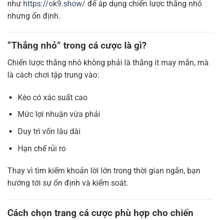
như
https://ok9.show/
để áp dụng chiến lược thắng nhỏ
nhưng ổn định.
“Thắng nhỏ” trong cá cược là gì?
Chiến lược thắng nhỏ không phải là thắng ít may mắn, mà
là cách chơi tập trung vào:
Kèo có xác suất cao
Mức lợi nhuận vừa phải
Duy trì vốn lâu dài
Hạn chế rủi ro
Thay vì tìm kiếm khoản lời lớn trong thời gian ngắn, bạn
hướng tới sự ổn định và kiểm soát.
Cách chọn trang cá cược phù hợp cho chiến