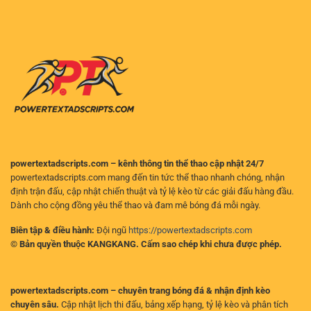
tích
uy
và
hiệu
tín
lựa
quả
–
chọn
Nền
hiệu
tảng
quả
đáng
cho
tin
người
cậy
chơi
cho
người
hâm
mộ
bóng
đá
powertextadscripts.com – kênh thông tin thể thao cập nhật 24/7
powertextadscripts.com mang đến tin tức thể thao nhanh chóng, nhận
định trận đấu, cập nhật chiến thuật và tỷ lệ kèo từ các giải đấu hàng đầu.
Dành cho cộng đồng yêu thể thao và đam mê bóng đá mỗi ngày.
Biên tập & điều hành:
Đội ngũ
https://powertextadscripts.com
© Bản quyền thuộc KANGKANG. Cấm sao chép khi chưa được phép.
powertextadscripts.com – chuyên trang bóng đá & nhận định kèo
chuyên sâu.
Cập nhật lịch thi đấu, bảng xếp hạng, tỷ lệ kèo và phân tích