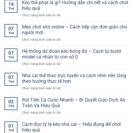
baccarat
Kèo thẻ phạt là gì? Hướng dẫn chi tiết và cách chơi
thao
Và
14
trực
online:
hiệu quả
Trải
Th4
tuyến
Nguyên
Nghiệm
ở
Chức năng bình luận bị tắt
F168
nhân,
Kèo
–
hậu
thẻ
Mẹo chơi slot online – Cách tiếp cận đơn giản cho
Trải
quả
07
phạt
nghiệm
người mới
và
Th4
là
game
cách
ở
Chức năng bình luận bị tắt
gì?
bài
khắc
Mẹo
Hướng
đỉnh
phục
chơi
Hệ thống dự đoán kèo bóng đá – Cách tự build
dẫn
cao
07
slot
chi
model cá nhân từ con số 0
cho
Th4
online
tiết
người
ở
Chức năng bình luận bị tắt
–
và
chơi
Hệ
Cách
cách
thống
Nhà cái thể thao trực tuyến và cách nhìn nền tảng
tiếp
chơi
07
dự
cận
theo hướng thực tế hơn
hiệu
Th4
đoán
đơn
quả
ở
Chức năng bình luận bị tắt
kèo
giản
Nhà
bóng
cho
cái
Rút Tiền Cá Cược Nhanh – Bí Quyết Giao Dịch An
đá
người
02
thể
–
Toàn Và Hiệu Quả
mới
Th4
thao
Cách
ở
Chức năng bình luận bị tắt
trực
tự
Rút
tuyến
build
Tiền
Cách đọc tỷ lệ kèo nhà cái – Hiểu đúng để chơi
và
model
01
Cá
cách
hiệu quả
cá
Th4
Cược