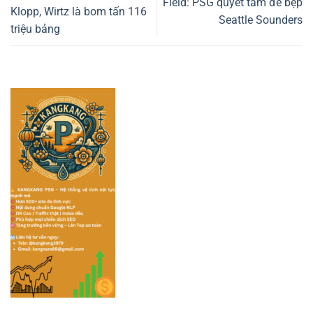
Field: PSG quyết tâm đè bẹp
Klopp, Wirtz là bom tấn 116
Seattle Sounders
triệu bảng