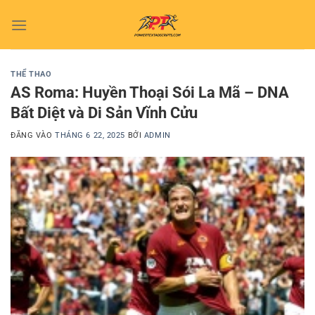
Bỏ
qua
nội
dung
THỂ THAO
AS Roma: Huyền Thoại Sói La Mã – DNA
Bất Diệt và Di Sản Vĩnh Cửu
ĐĂNG VÀO
THÁNG 6 22, 2025
BỞI
ADMIN