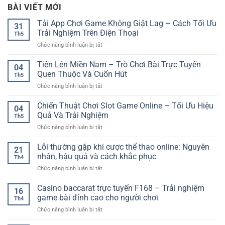
BÀI VIẾT MỚI
Tải App Chơi Game Không Giật Lag – Cách Tối Ưu
31
Trải Nghiệm Trên Điện Thoại
Th5
ở
Chức năng bình luận bị tắt
Tải
App
Tiến Lên Miền Nam – Trò Chơi Bài Trực Tuyến
04
Chơi
Quen Thuộc Và Cuốn Hút
Th5
Game
ở
Chức năng bình luận bị tắt
Không
Tiến
Giật
Lên
Chiến Thuật Chơi Slot Game Online – Tối Ưu Hiệu
Lag
04
Miền
–
Quả Và Trải Nghiệm
Th5
Nam
Cách
ở
Chức năng bình luận bị tắt
–
Tối
Chiến
Trò
Ưu
Thuật
Lỗi thường gặp khi cược thể thao online: Nguyên
Chơi
Trải
21
Chơi
Bài
nhân, hậu quả và cách khắc phục
Nghiệm
Th4
Slot
Trực
Trên
ở
Chức năng bình luận bị tắt
Game
Tuyến
Điện
Lỗi
Online
Quen
Thoại
thường
Casino baccarat trực tuyến F168 – Trải nghiệm
–
Thuộc
16
gặp
Tối
game bài đỉnh cao cho người chơi
Và
Th4
khi
Ưu
Cuốn
ở
Chức năng bình luận bị tắt
cược
Hiệu
Hút
Casino
thể
Quả