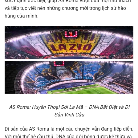
sức mạnh đặc biệt, giúp AS Roma vượt qua mọi thử thách
và tiếp tục viết nên những chương mới trong lịch sử hào
hùng của mình.
AS Roma: Huyền Thoại Sói La Mã – DNA Bất Diệt và Di
Sản Vĩnh Cửu
Di sản của AS Roma là một câu chuyện vẫn đang tiếp diễn.
Với mỗi thế hệ cầu thủ, DNA của đội bóng được kế thừa và