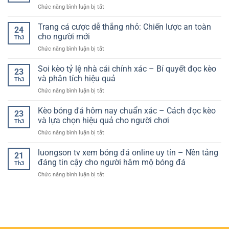
nhìn
nhân
ở
Chức năng bình luận bị tắt
Nhanh
nền
từ
Cách
–
tảng
con
đọc
Trang cá cược dễ thắng nhỏ: Chiến lược an toàn
Bí
theo
24
số
tỷ
Quyết
cho người mới
hướng
0
Th3
lệ
Giao
thực
ở
Chức năng bình luận bị tắt
kèo
Dịch
tế
Trang
nhà
An
hơn
cá
Soi kèo tỷ lệ nhà cái chính xác – Bí quyết đọc kèo
cái
Toàn
23
cược
–
và phân tích hiệu quả
Và
Th3
dễ
Hiểu
Hiệu
ở
Chức năng bình luận bị tắt
thắng
đúng
Quả
Soi
nhỏ:
để
kèo
Kèo bóng đá hôm nay chuẩn xác – Cách đọc kèo
Chiến
chơi
23
tỷ
lược
và lựa chọn hiệu quả cho người chơi
hiệu
Th3
lệ
an
quả
ở
Chức năng bình luận bị tắt
nhà
toàn
Kèo
cái
cho
bóng
luongson tv xem bóng đá online uy tín – Nền tảng
chính
người
21
đá
xác
đáng tin cậy cho người hâm mộ bóng đá
mới
Th3
hôm
–
ở
Chức năng bình luận bị tắt
nay
Bí
luongson
chuẩn
quyết
tv
xác
đọc
xem
–
kèo
bóng
Cách
và
đá
đọc
phân
online
kèo