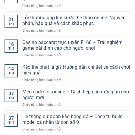
Nam
Cách
ở
Chức năng bình luận bị tắt
–
Tối
Chiến
Trò
Ưu
Thuật
Lỗi thường gặp khi cược thể thao online: Nguyên
Chơi
Trải
21
Chơi
Bài
nhân, hậu quả và cách khắc phục
Nghiệm
Th4
Slot
Trực
Trên
ở
Chức năng bình luận bị tắt
Game
Tuyến
Điện
Lỗi
Online
Quen
Thoại
thường
Casino baccarat trực tuyến F168 – Trải nghiệm
–
Thuộc
16
gặp
Tối
game bài đỉnh cao cho người chơi
Và
Th4
khi
Ưu
Cuốn
ở
Chức năng bình luận bị tắt
cược
Hiệu
Hút
Casino
thể
Quả
baccarat
Kèo thẻ phạt là gì? Hướng dẫn chi tiết và cách chơi
thao
Và
14
trực
online:
hiệu quả
Trải
Th4
tuyến
Nguyên
Nghiệm
ở
Chức năng bình luận bị tắt
F168
nhân,
Kèo
–
hậu
thẻ
Mẹo chơi slot online – Cách tiếp cận đơn giản cho
Trải
quả
07
phạt
nghiệm
người mới
và
Th4
là
game
cách
ở
Chức năng bình luận bị tắt
gì?
bài
khắc
Mẹo
Hướng
đỉnh
phục
chơi
Hệ thống dự đoán kèo bóng đá – Cách tự build
dẫn
cao
07
slot
chi
model cá nhân từ con số 0
cho
Th4
online
tiết
người
ở
Chức năng bình luận bị tắt
–
và
chơi
Hệ