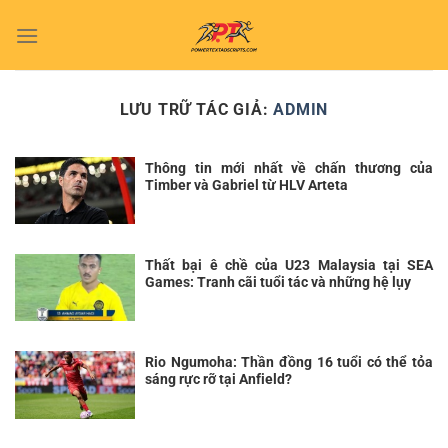
Bỏ
qua
nội
dung
LƯU TRỮ TÁC GIẢ:
ADMIN
Thông tin mới nhất về chấn thương của
Timber và Gabriel từ HLV Arteta
Thất bại ê chề của U23 Malaysia tại SEA
Games: Tranh cãi tuổi tác và những hệ lụy
Rio Ngumoha: Thần đồng 16 tuổi có thể tỏa
sáng rực rỡ tại Anfield?