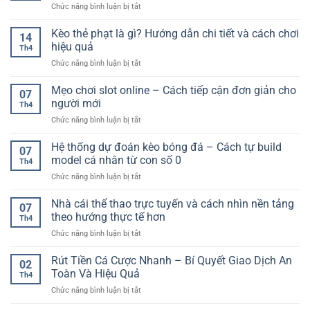
Cuốn
ở
Chức năng bình luận bị tắt
cược
Hiệu
Hút
Casino
thể
Quả
baccarat
Kèo thẻ phạt là gì? Hướng dẫn chi tiết và cách chơi
thao
Và
14
trực
online:
hiệu quả
Trải
Th4
tuyến
Nguyên
Nghiệm
ở
Chức năng bình luận bị tắt
F168
nhân,
Kèo
–
hậu
thẻ
Mẹo chơi slot online – Cách tiếp cận đơn giản cho
Trải
quả
07
phạt
nghiệm
người mới
và
Th4
là
game
cách
ở
Chức năng bình luận bị tắt
gì?
bài
khắc
Mẹo
Hướng
đỉnh
phục
chơi
Hệ thống dự đoán kèo bóng đá – Cách tự build
dẫn
cao
07
slot
chi
model cá nhân từ con số 0
cho
Th4
online
tiết
người
ở
Chức năng bình luận bị tắt
–
và
chơi
Hệ
Cách
cách
thống
Nhà cái thể thao trực tuyến và cách nhìn nền tảng
tiếp
chơi
07
dự
cận
theo hướng thực tế hơn
hiệu
Th4
đoán
đơn
quả
ở
Chức năng bình luận bị tắt
kèo
giản
Nhà
bóng
cho
cái
Rút Tiền Cá Cược Nhanh – Bí Quyết Giao Dịch An
đá
người
02
thể
–
Toàn Và Hiệu Quả
mới
Th4
thao
Cách
ở
Chức năng bình luận bị tắt
trực
tự
Rút
tuyến
build