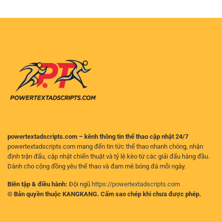
bóng
Cách
và
đá
đọc
phân
online
kèo
tích
uy
và
hiệu
tín
lựa
quả
–
chọn
Nền
hiệu
tảng
quả
đáng
cho
tin
người
cậy
chơi
cho
người
hâm
mộ
bóng
đá
powertextadscripts.com – kênh thông tin thể thao cập nhật 24/7
powertextadscripts.com mang đến tin tức thể thao nhanh chóng, nhận
định trận đấu, cập nhật chiến thuật và tỷ lệ kèo từ các giải đấu hàng đầu.
Dành cho cộng đồng yêu thể thao và đam mê bóng đá mỗi ngày.
Biên tập & điều hành:
Đội ngũ
https://powertextadscripts.com
© Bản quyền thuộc KANGKANG. Cấm sao chép khi chưa được phép.