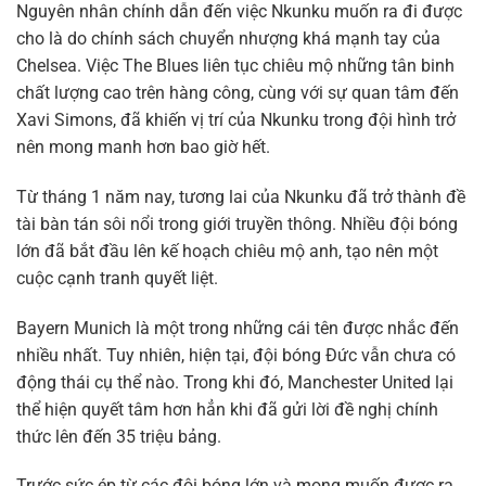
Nguyên nhân chính dẫn đến việc Nkunku muốn ra đi được
cho là do chính sách chuyển nhượng khá mạnh tay của
Chelsea. Việc The Blues liên tục chiêu mộ những tân binh
chất lượng cao trên hàng công, cùng với sự quan tâm đến
Xavi Simons, đã khiến vị trí của Nkunku trong đội hình trở
nên mong manh hơn bao giờ hết.
Từ tháng 1 năm nay, tương lai của Nkunku đã trở thành đề
tài bàn tán sôi nổi trong giới truyền thông. Nhiều đội bóng
lớn đã bắt đầu lên kế hoạch chiêu mộ anh, tạo nên một
cuộc cạnh tranh quyết liệt.
Bayern Munich là một trong những cái tên được nhắc đến
nhiều nhất. Tuy nhiên, hiện tại, đội bóng Đức vẫn chưa có
động thái cụ thể nào. Trong khi đó, Manchester United lại
thể hiện quyết tâm hơn hẳn khi đã gửi lời đề nghị chính
thức lên đến 35 triệu bảng.
Trước sức ép từ các đội bóng lớn và mong muốn được ra