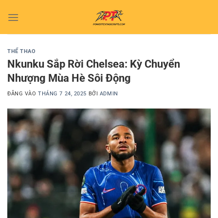
Bỏ
qua
nội
dung
THỂ THAO
Nkunku Sắp Rời Chelsea: Kỳ Chuyển
Nhượng Mùa Hè Sôi Động
ĐĂNG VÀO
THÁNG 7 24, 2025
BỞI
ADMIN