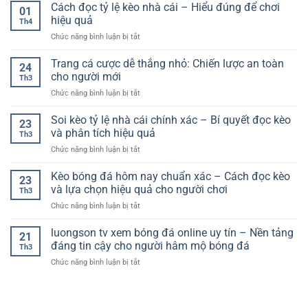
Tiền
Cách đọc tỷ lệ kèo nhà cái – Hiểu đúng để chơi
và
model
01
Cá
cách
hiệu quả
cá
Th4
Cược
nhìn
nhân
ở
Chức năng bình luận bị tắt
Nhanh
nền
từ
Cách
–
tảng
con
đọc
Trang cá cược dễ thắng nhỏ: Chiến lược an toàn
Bí
theo
24
số
tỷ
Quyết
cho người mới
hướng
0
Th3
lệ
Giao
thực
ở
Chức năng bình luận bị tắt
kèo
Dịch
tế
Trang
nhà
An
hơn
cá
Soi kèo tỷ lệ nhà cái chính xác – Bí quyết đọc kèo
cái
Toàn
23
cược
–
và phân tích hiệu quả
Và
Th3
dễ
Hiểu
Hiệu
ở
Chức năng bình luận bị tắt
thắng
đúng
Quả
Soi
nhỏ:
để
kèo
Kèo bóng đá hôm nay chuẩn xác – Cách đọc kèo
Chiến
chơi
23
tỷ
lược
và lựa chọn hiệu quả cho người chơi
hiệu
Th3
lệ
an
quả
ở
Chức năng bình luận bị tắt
nhà
toàn
Kèo
cái
cho
bóng
luongson tv xem bóng đá online uy tín – Nền tảng
chính
người
21
đá
xác
đáng tin cậy cho người hâm mộ bóng đá
mới
Th3
hôm
–
ở
Chức năng bình luận bị tắt
nay
Bí
luongson
chuẩn
quyết
tv
xác
đọc
xem
–
kèo