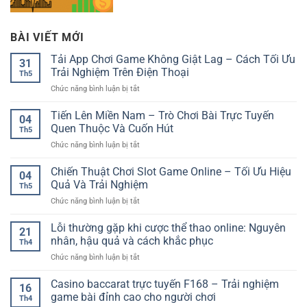
BÀI VIẾT MỚI
Tải App Chơi Game Không Giật Lag – Cách Tối Ưu
31
Trải Nghiệm Trên Điện Thoại
Th5
ở
Chức năng bình luận bị tắt
Tải
App
Tiến Lên Miền Nam – Trò Chơi Bài Trực Tuyến
04
Chơi
Quen Thuộc Và Cuốn Hút
Th5
Game
ở
Chức năng bình luận bị tắt
Không
Tiến
Giật
Lên
Chiến Thuật Chơi Slot Game Online – Tối Ưu Hiệu
Lag
04
Miền
–
Quả Và Trải Nghiệm
Th5
Nam
Cách
ở
Chức năng bình luận bị tắt
–
Tối
Chiến
Trò
Ưu
Thuật
Lỗi thường gặp khi cược thể thao online: Nguyên
Chơi
Trải
21
Chơi
Bài
nhân, hậu quả và cách khắc phục
Nghiệm
Th4
Slot
Trực
Trên
ở
Chức năng bình luận bị tắt
Game
Tuyến
Điện
Lỗi
Online
Quen
Thoại
thường
Casino baccarat trực tuyến F168 – Trải nghiệm
–
Thuộc
16
gặp
Tối
game bài đỉnh cao cho người chơi
Và
Th4
khi
Ưu