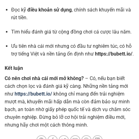
Đọc kỹ
điều khoản sử dụng
, chính sách khuyến mãi và
rút tiền.
Tìm hiểu đánh giá từ cộng đồng chơi cá cược lâu năm.
Ưu tiên nhà cái mới nhưng có đầu tư nghiêm túc, có hỗ
trợ tiếng Việt và nền tảng ổn định như
https://bubett.io/
.
Kết luận
Có nên chơi nhà cái mới mở không?
– Có, nếu bạn biết
cách chọn lọc và đánh giá kỹ càng. Những nền tảng mới
như
https://bubett.io/
không chỉ mang đến trải nghiệm
mượt mà, khuyến mãi hấp dẫn mà còn đảm bảo sự minh
bạch, an toàn nhờ giấy phép quốc tế và dịch vụ chăm sóc
chuyên nghiệp. Đừng bỏ lỡ cơ hội trải nghiệm điều mới,
nhưng hãy chơi một cách thông minh.