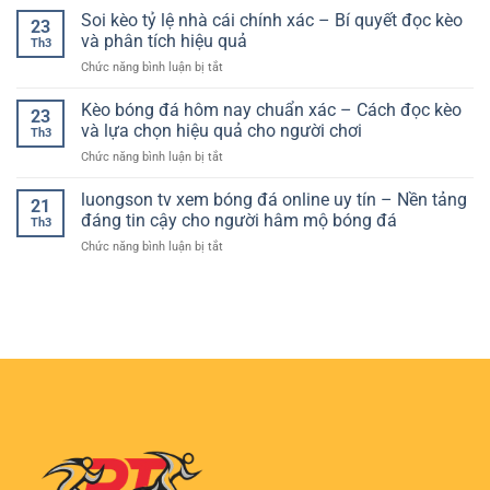
An
hơn
cá
Soi kèo tỷ lệ nhà cái chính xác – Bí quyết đọc kèo
cái
Toàn
23
cược
–
và phân tích hiệu quả
Và
Th3
dễ
Hiểu
Hiệu
ở
Chức năng bình luận bị tắt
thắng
đúng
Quả
Soi
nhỏ:
để
kèo
Kèo bóng đá hôm nay chuẩn xác – Cách đọc kèo
Chiến
chơi
23
tỷ
lược
và lựa chọn hiệu quả cho người chơi
hiệu
Th3
lệ
an
quả
ở
Chức năng bình luận bị tắt
nhà
toàn
Kèo
cái
cho
bóng
luongson tv xem bóng đá online uy tín – Nền tảng
chính
người
21
đá
xác
đáng tin cậy cho người hâm mộ bóng đá
mới
Th3
hôm
–
ở
Chức năng bình luận bị tắt
nay
Bí
luongson
chuẩn
quyết
tv
xác
đọc
xem
–
kèo
bóng
Cách
và
đá
đọc
phân
online
kèo
tích
uy
và
hiệu
tín
lựa
quả
–
chọn
Nền
hiệu
tảng
quả
đáng
cho
tin