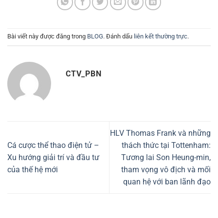
Bài viết này được đăng trong
BLOG
. Đánh dấu
liên kết thường trực
.
CTV_PBN
HLV Thomas Frank và những
Cá cược thể thao điện tử –
thách thức tại Tottenham:
Xu hướng giải trí và đầu tư
Tương lai Son Heung-min,
của thế hệ mới
tham vọng vô địch và mối
quan hệ với ban lãnh đạo