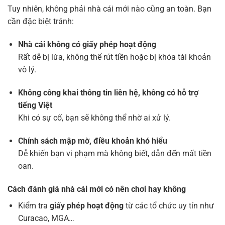
Tuy nhiên, không phải nhà cái mới nào cũng an toàn. Bạn
cần đặc biệt tránh:
Nhà cái không có giấy phép hoạt động
Rất dễ bị lừa, không thể rút tiền hoặc bị khóa tài khoản
vô lý.
Không công khai thông tin liên hệ, không có hỗ trợ
tiếng Việt
Khi có sự cố, bạn sẽ không thể nhờ ai xử lý.
Chính sách mập mờ, điều khoản khó hiểu
Dễ khiến bạn vi phạm mà không biết, dẫn đến mất tiền
oan.
Cách đánh giá nhà cái mới có nên chơi hay không
Kiểm tra
giấy phép hoạt động
từ các tổ chức uy tín như
Curacao, MGA…