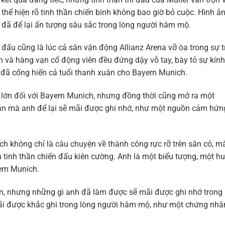
thể hiện rõ tinh thần chiến binh không bao giờ bỏ cuộc. Hình ả
 đã để lại ấn tượng sâu sắc trong lòng người hâm mộ.
n đấu cũng là lúc cả sân vận động Allianz Arena vỡ òa trong sự t
n và hàng vạn cổ động viên đều đứng dậy vỗ tay, bày tỏ sự kính
g đã cống hiến cả tuổi thanh xuân cho Bayern Munich.
 lớn đối với Bayern Munich, nhưng đồng thời cũng mở ra một
ản mà anh để lại sẽ mãi được ghi nhớ, như một nguồn cảm hứn
ch không chỉ là câu chuyện về thành công rực rỡ trên sân cỏ, m
và tinh thần chiến đấu kiên cường. Anh là một biểu tượng, một h
ern Munich.
lớn, nhưng những gì anh đã làm được sẽ mãi được ghi nhớ trong 
ãi được khắc ghi trong lòng người hâm mộ, như một chứng nhâ