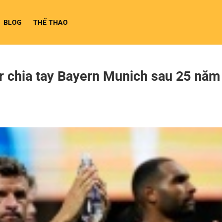
BLOG
THỂ THAO
r chia tay Bayern Munich sau 25 năm