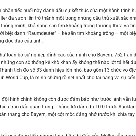
hần tiếc nuối này đánh dấu sự kết thúc của một hành trình h
üller đã vươn lên trở thành một trong những cầu thủ xuất sắc nh
ơi thông minh, khả năng săn tìm khoảng trống thượng thừa và ti
với biệt danh “Raumdeuter” – kẻ săn tìm khoảng trống – một biệ
ng độc đáo của anh.
như toàn bộ sự nghiệp đỉnh cao của mình cho Bayern. 752 trận 
– những con số thống kê khô khan ấy không thể nào lột tả hết đ
 Thành tích đồ sộ 33 danh hiệu lớn nhỏ, bao gồm 13 chức vô đị
b World Cup, là minh chứng rõ nét nhất cho tài năng và sự cốn
ong đội hình chính không còn được đảm bảo như trước, anh vẫn l
nhiều trận đấu quan trọng. Thắng lợi đậm đà 10-0 trước Auckla
bàn thắng cho Bayern, một cột mốc đáng nhớ trước khi chia tay
kết quả đáng tiếc, nhưng tinh thần thi đấu của Müller vẫn trọn 