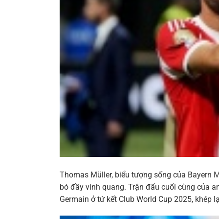
Thomas Müller, biểu tượng sống của Bayern Mu
bó đầy vinh quang. Trận đấu cuối cùng của anh
Germain ở tứ kết Club World Cup 2025, khép l