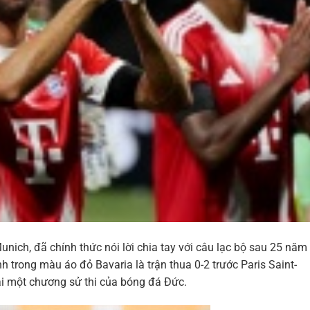
nich, đã chính thức nói lời chia tay với câu lạc bộ sau 25 năm
 trong màu áo đỏ Bavaria là trận thua 0-2 trước Paris Saint-
ại một chương sử thi của bóng đá Đức.