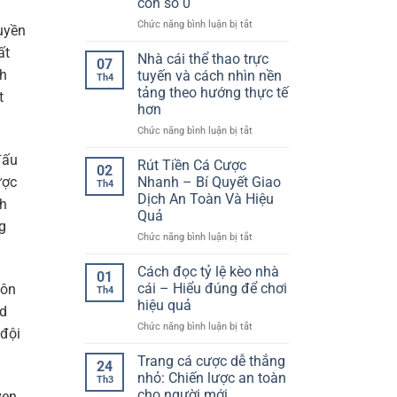
con số 0
Cách
chơi
tiếp
hiệu
ở
Chức năng bình luận bị tắt
uyền
cận
quả
Hệ
ất
đơn
thống
Nhà cái thể thao trực
07
giản
dự
nh
tuyến và cách nhìn nền
Th4
cho
đoán
tảng theo hướng thực tế
t
người
kèo
hơn
mới
bóng
đá
ở
Chức năng bình luận bị tắt
–
Nhà
đấu
Cách
cái
Rút Tiền Cá Cược
02
tự
thể
ược
Nhanh – Bí Quyết Giao
Th4
build
thao
Dịch An Toàn Và Hiệu
ch
model
trực
Quả
cá
tuyến
g
nhân
và
ở
Chức năng bình luận bị tắt
từ
cách
Rút
con
nhìn
Tiền
Cách đọc tỷ lệ kèo nhà
01
số
nền
Cá
cái – Hiểu đúng để chơi
uôn
Th4
0
tảng
Cược
hiệu quả
nd
theo
Nhanh
hướng
ở
Chức năng bình luận bị tắt
–
 đội
thực
Cách
Bí
tế
đọc
Quyết
Trang cá cược dễ thắng
24
hơn
tỷ
Giao
nhỏ: Chiến lược an toàn
Th3
lệ
Dịch
cho người mới
vẹn.