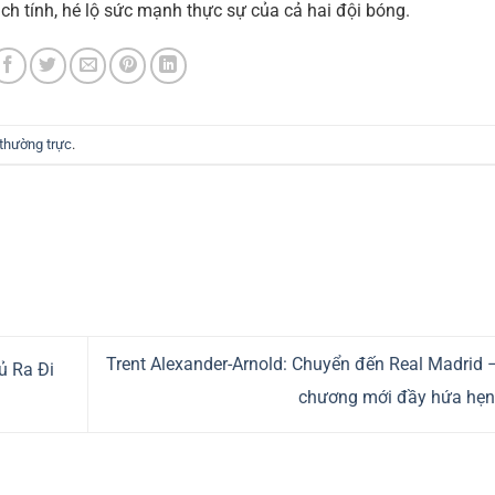
h tính, hé lộ sức mạnh thực sự của cả hai đội bóng.
 thường trực
.
Trent Alexander-Arnold: Chuyển đến Real Madrid 
ủ Ra Đi
chương mới đầy hứa hẹ