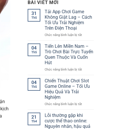
BÀI VIẾT MỚI
Tải App Chơi Game
31
Không Giật Lag – Cách
Th5
Tối Ưu Trải Nghiệm
Trên Điện Thoại
ở
Chức năng bình luận bị tắt
Tải
App
Tiến Lên Miền Nam –
04
Chơi
Trò Chơi Bài Trực Tuyến
Th5
Game
Quen Thuộc Và Cuốn
Không
Hút
Giật
Lag
ở
Chức năng bình luận bị tắt
–
Tiến
Cách
Lên
Chiến Thuật Chơi Slot
04
Tối
Miền
Game Online – Tối Ưu
Th5
Ưu
Nam
Hiệu Quả Và Trải
Trải
–
Nghiệm
Nghiệm
Trò
rận
Trên
Chơi
ở
Chức năng bình luận bị tắt
 kịch
Điện
Bài
Chiến
Thoại
Trực
Thuật
Lỗi thường gặp khi
a
21
Tuyến
Chơi
cược thể thao online:
Th4
Quen
Slot
Nguyên nhân, hậu quả
Thuộc
Game