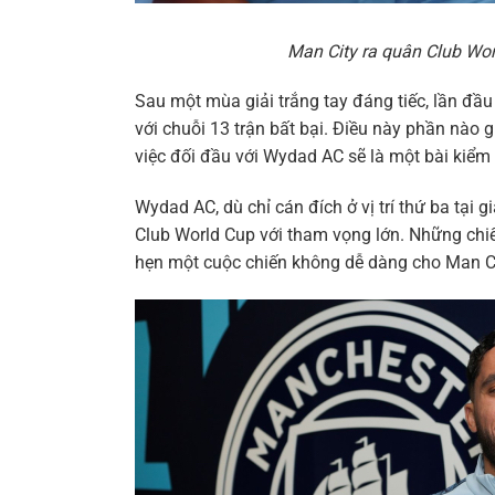
Man City ra quân Club Wor
Sau một mùa giải trắng tay đáng tiếc, lần đầu 
với chuỗi 13 trận bất bại. Điều này phần nào 
việc đối đầu với Wydad AC sẽ là một bài kiểm
Wydad AC, dù chỉ cán đích ở vị trí thứ ba tại
Club World Cup với tham vọng lớn. Những chiế
hẹn một cuộc chiến không dễ dàng cho Man Ci