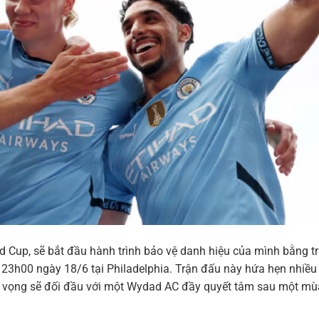
d Cup, sẽ bắt đầu hành trình bảo vệ danh hiệu của mình bằng t
23h00 ngày 18/6 tại Philadelphia. Trận đấu này hứa hẹn nhiều
iển vọng sẽ đối đầu với một Wydad AC đầy quyết tâm sau một mù