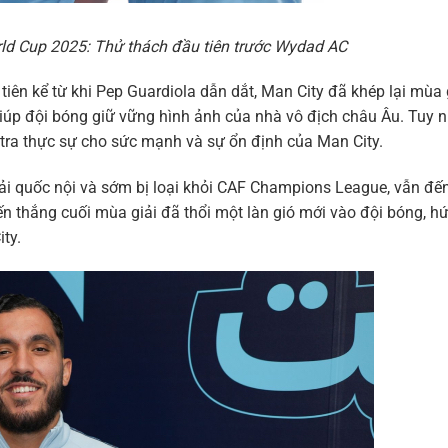
ld Cup 2025: Thử thách đầu tiên trước Wydad AC
tiên kể từ khi Pep Guardiola dẫn dắt, Man City đã khép lại mùa 
giúp đội bóng giữ vững hình ảnh của nhà vô địch châu Âu. Tuy n
 tra thực sự cho sức mạnh và sự ổn định của Man City.
 giải quốc nội và sớm bị loại khỏi CAF Champions League, vẫn đế
n thắng cuối mùa giải đã thổi một làn gió mới vào đội bóng, h
ty.