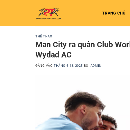
Bỏ
qua
TRANG CHỦ
nội
dung
THỂ THAO
Man City ra quân Club Wor
Wydad AC
ĐĂNG VÀO
THÁNG 6 18, 2025
BỞI
ADMIN