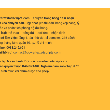
ertextadscripts.com – chuyên trang bóng đá & nhận
h kèo chuyên sâu.
Cập nhật lịch thi đấu, bảng xếp hạng, tỷ
kèo và phân tích phong độ đội bóng.
 loại:
thể thao – bóng đá – soi kèo – nhận định
 sở làm việc:
tầng 4, tòa nhà viettel complex, 285 cách
g tháng tám, quận 10, tp. hồ chí minh
line:
0938.245.621
il hỗ trợ:
contact@powertextadscripts.com
n tập & vận hành:
Đội ngũ powertextadscripts.com
ản quyền thuộc KANGKANG. Nghiêm cấm sao chép dưới
 hình thức khi chưa được cho phép.