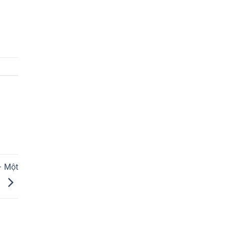
– Một
n