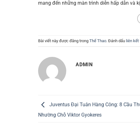
mang đến những màn trình diễn hấp dẫn và kịc
Bài viết này được đăng trong
Thể Thao
. Đánh dấu
liên kết
ADMIN
Juventus Đại Tuân Hàng Công: 8 Cầu Th
Nhường Chỗ Viktor Gyokeres