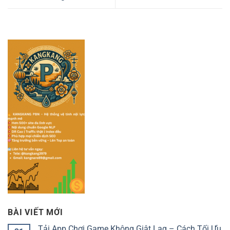
BÀI VIẾT MỚI
Tải App Chơi Game Không Giật Lag – Cách Tối Ưu