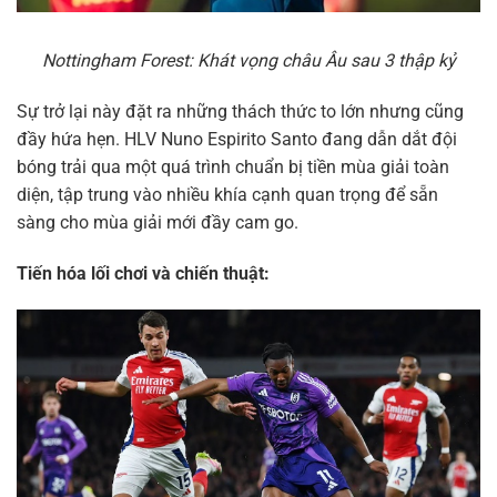
Nottingham Forest: Khát vọng châu Âu sau 3 thập kỷ
Sự trở lại này đặt ra những thách thức to lớn nhưng cũng
đầy hứa hẹn. HLV Nuno Espirito Santo đang dẫn dắt đội
bóng trải qua một quá trình chuẩn bị tiền mùa giải toàn
diện, tập trung vào nhiều khía cạnh quan trọng để sẵn
sàng cho mùa giải mới đầy cam go.
Tiến hóa lối chơi và chiến thuật: