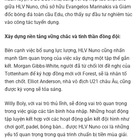
giữa HLV Nuno, chủ sở hữu Evangelos Marinakis và Giám
đốc bóng đá toàn cầu Edu, cho thấy sự đầu tư nghiêm túc
vào công tác tuyển dụng.
Xây dựng nền tảng vững chắc và tinh thần đồng đội:
Bên cạnh việc bổ sung lực lượng, HLV Nuno cũng nhấn
mạnh tầm quan trọng của việc xây dựng một tập thể gắn
kết. Morgan Gibbs-White, người đã từ chối lời đề nghị của
Tottenham để ký hợp đồng mới với Forest, sẽ là nhân tố
then chốt. Elliot Anderson, nhà vô địch U21 châu Âu, cũng
được kỳ vọng sẽ tỏa sáng.
Willy Boly, với vai trò thủ lĩnh, sẽ đóng vai trò quan trọng
trong việc giúp các tân binh hòa nhập. Những hoạt động
tập luyện kết hợp với các hoạt động gắn kết đội hình như
chơi golf, padel, bóng bàn… được HLV Nuno coi là những
yếu tố quan trọng trong quá trình chuẩn bị tiền mùa giải.