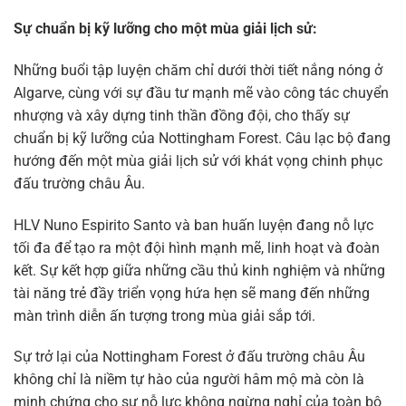
Sự chuẩn bị kỹ lưỡng cho một mùa giải lịch sử:
Những buổi tập luyện chăm chỉ dưới thời tiết nắng nóng ở
Algarve, cùng với sự đầu tư mạnh mẽ vào công tác chuyển
nhượng và xây dựng tinh thần đồng đội, cho thấy sự
chuẩn bị kỹ lưỡng của Nottingham Forest. Câu lạc bộ đang
hướng đến một mùa giải lịch sử với khát vọng chinh phục
đấu trường châu Âu.
HLV Nuno Espirito Santo và ban huấn luyện đang nỗ lực
tối đa để tạo ra một đội hình mạnh mẽ, linh hoạt và đoàn
kết. Sự kết hợp giữa những cầu thủ kinh nghiệm và những
tài năng trẻ đầy triển vọng hứa hẹn sẽ mang đến những
màn trình diễn ấn tượng trong mùa giải sắp tới.
Sự trở lại của Nottingham Forest ở đấu trường châu Âu
không chỉ là niềm tự hào của người hâm mộ mà còn là
minh chứng cho sự nỗ lực không ngừng nghỉ của toàn bộ