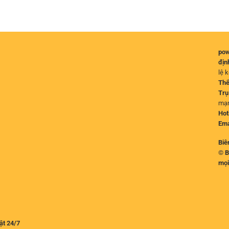
pow
địn
lệ 
Thể
Trụ
mạn
Hot
Ema
Biê
© B
mọi
ật 24/7