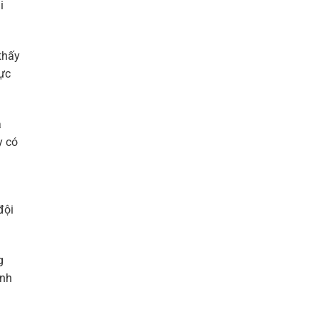
bóng
i
và
đá
lựa
online
chọn
uy
hiệu
tín
thấy
quả
–
lực
cho
Nền
người
tảng
chơi
đáng
tin
cậy
a
cho
y có
người
hâm
mộ
bóng
đá
đội
g
ính