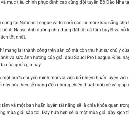
r và mục tiêu chinh phục đỉnh cao cùng đội tuyển Bồ Đào Nha tạ
i cùng tại Nations League và từ chối các lời mời khác cũng cho 
c bộ Al-Nassr. Anh dường như đang đặt tất cả tâm huyết và nỗ 
ích tốt nhất.
chỉ mang lại thành công trên sân cỏ mà còn thu hút sự chú ý củ
 ảnh và sức ảnh hưởng của giải đấu Saudi Pro League. Điều nà
 đá của quốc gia này.
o một bước chuyển mình mới với việc bổ nhiệm huấn luyện viên
đổi này hứa hẹn sẽ mang đến những chiến thuật mới mẻ và giúp 
 tâm và một ban huấn luyện tài năng sẽ là chìa khóa quan trọn
ng mùa giải sắp tới. Đây hứa hẹn sẽ là một mùa giải đầy kịch t