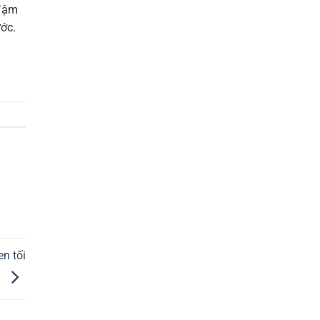
 đậm
ước.
n tối
p