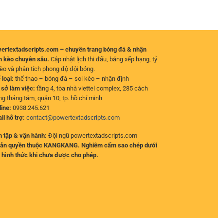
ertextadscripts.com – chuyên trang bóng đá & nhận
h kèo chuyên sâu.
Cập nhật lịch thi đấu, bảng xếp hạng, tỷ
kèo và phân tích phong độ đội bóng.
 loại:
thể thao – bóng đá – soi kèo – nhận định
 sở làm việc:
tầng 4, tòa nhà viettel complex, 285 cách
g tháng tám, quận 10, tp. hồ chí minh
line:
0938.245.621
il hỗ trợ:
contact@powertextadscripts.com
n tập & vận hành:
Đội ngũ powertextadscripts.com
ản quyền thuộc KANGKANG. Nghiêm cấm sao chép dưới
 hình thức khi chưa được cho phép.