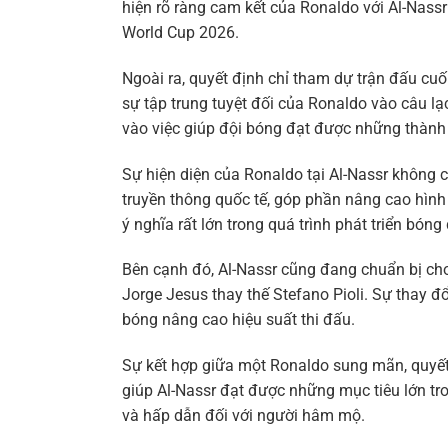
hiện rõ ràng cam kết của Ronaldo với Al-Nass
World Cup 2026.
Ngoài ra, quyết định chỉ tham dự trận đấu cuố
sự tập trung tuyệt đối của Ronaldo vào câu lạ
vào việc giúp đội bóng đạt được những thành t
Sự hiện diện của Ronaldo tại Al-Nassr không 
truyền thông quốc tế, góp phần nâng cao hình
ý nghĩa rất lớn trong quá trình phát triển bóng
Bên cạnh đó, Al-Nassr cũng đang chuẩn bị ch
Jorge Jesus thay thế Stefano Pioli. Sự thay 
bóng nâng cao hiệu suất thi đấu.
Sự kết hợp giữa một Ronaldo sung mãn, quyết
giúp Al-Nassr đạt được những mục tiêu lớn tro
và hấp dẫn đối với người hâm mộ.