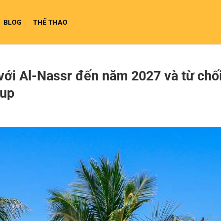
BLOG
THỂ THAO
với Al-Nassr đến năm 2027 và từ chố
Cup