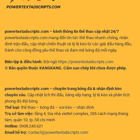
cho
người
hâm
mộ
bóng
đá
powertextadscripts.com – kênh thông tin thể thao cập nhật 24/7
powertextadscripts.com mang đến tin tức thể thao nhanh chóng, nhận
định trận đấu, cập nhật chiến thuật và tỷ lệ kèo từ các giải đấu hàng đầu.
Dành cho cộng đồng yêu thể thao và đam mê bóng đá mỗi ngày.
Biên tập & điều hành:
Đội ngũ
https://powertextadscripts.com
© Bản quyền thuộc KANGKANG. Cấm sao chép khi chưa được phép.
powertextadscripts.com – chuyên trang bóng đá & nhận định kèo
chuyên sâu.
Cập nhật lịch thi đấu, bảng xếp hạng, tỷ lệ kèo và phân tích
phong độ đội bóng.
Thể loại:
thể thao – bóng đá – soi kèo – nhận định
Trụ sở làm việc:
tầng 4, tòa nhà viettel complex, 285 cách mạng tháng
tám, quận 10, tp. hồ chí minh
Hotline:
0938.245.621
Email hỗ trợ:
contact@powertextadscripts.com