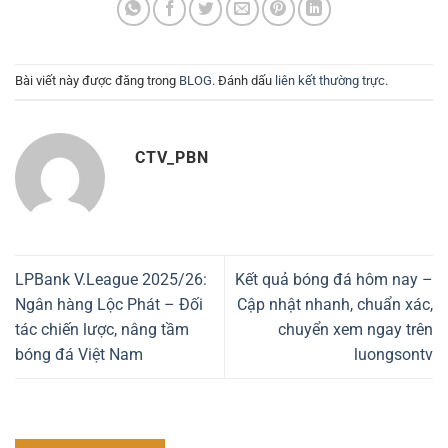
Bài viết này được đăng trong
BLOG
. Đánh dấu
liên kết thường trực
.
CTV_PBN
LPBank V.League 2025/26:
Kết quả bóng đá hôm nay –
Ngân hàng Lộc Phát – Đối
Cập nhật nhanh, chuẩn xác,
tác chiến lược, nâng tầm
chuyển xem ngay trên
bóng đá Việt Nam
luongsontv