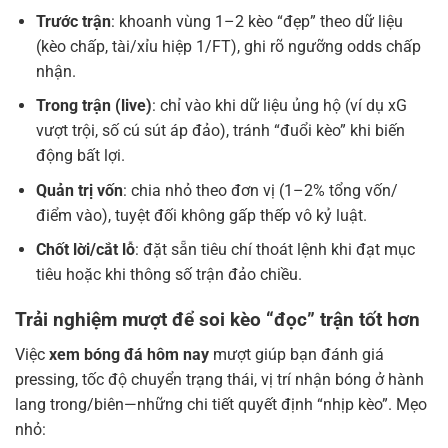
Trước trận
: khoanh vùng 1–2 kèo “đẹp” theo dữ liệu
(kèo chấp, tài/xỉu hiệp 1/FT), ghi rõ ngưỡng odds chấp
nhận.
Trong trận (live)
: chỉ vào khi dữ liệu ủng hộ (ví dụ xG
vượt trội, số cú sút áp đảo), tránh “đuổi kèo” khi biến
động bất lợi.
Quản trị vốn
: chia nhỏ theo đơn vị (1–2% tổng vốn/
điểm vào), tuyệt đối không gấp thếp vô kỷ luật.
Chốt lời/cắt lỗ
: đặt sẵn tiêu chí thoát lệnh khi đạt mục
tiêu hoặc khi thông số trận đảo chiều.
Trải nghiệm mượt để soi kèo “đọc” trận tốt hơn
Việc
xem bóng đá hôm nay
mượt giúp bạn đánh giá
pressing, tốc độ chuyển trạng thái, vị trí nhận bóng ở hành
lang trong/biên—những chi tiết quyết định “nhịp kèo”. Mẹo
nhỏ: