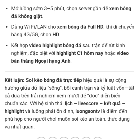
Mở luồng sớm 3–5 phút, chọn server gần để
xem bóng
đá không giật
.
Dùng Wi-Fi/LAN cho
xem bóng đá Full HD
; khi di chuyển
bằng 4G/5G, chọn
HD
.
Kết hợp
video highlight bóng đá
sau trận để rút kinh
nghiệm, đặc biệt với
highlight C1 hôm nay
hoặc
video
bàn thắng Ngoại hạng Anh
.
Kết luận:
Soi kèo bóng đá trực tiếp
hiệu quả là sự cộng
hưởng giữa dữ liệu “sống”, bối cảnh trận và kỷ luật vốn—tất
cả dựa trên trải nghiệm xem mượt để “đọc” diễn biến
chuẩn xác. Với hệ sinh thái
lịch – livescore – kết quả –
highlight
và luồng phát ổn định,
luongsontv
là điểm đến
phù hợp cho người chơi muốn soi kèo an toàn, thực dụng
và nhất quán.