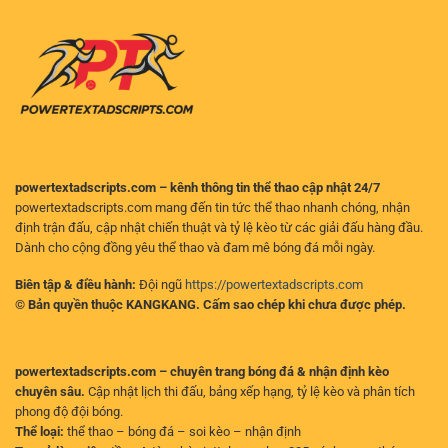
chọn
Nền
hiệu
tảng
quả
đáng
cho
tin
người
cậy
chơi
cho
người
hâm
mộ
bóng
đá
powertextadscripts.com – kênh thông tin thể thao cập nhật 24/7
powertextadscripts.com mang đến tin tức thể thao nhanh chóng, nhận
định trận đấu, cập nhật chiến thuật và tỷ lệ kèo từ các giải đấu hàng đầu.
Dành cho cộng đồng yêu thể thao và đam mê bóng đá mỗi ngày.
Biên tập & điều hành:
Đội ngũ
https://powertextadscripts.com
© Bản quyền thuộc KANGKANG. Cấm sao chép khi chưa được phép.
powertextadscripts.com – chuyên trang bóng đá & nhận định kèo
chuyên sâu.
Cập nhật lịch thi đấu, bảng xếp hạng, tỷ lệ kèo và phân tích
phong độ đội bóng.
Thể loại:
thể thao – bóng đá – soi kèo – nhận định