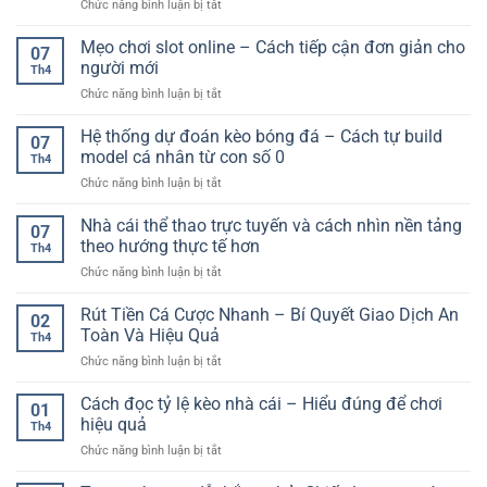
ở
Chức năng bình luận bị tắt
F168
nhân,
Kèo
–
hậu
thẻ
Mẹo chơi slot online – Cách tiếp cận đơn giản cho
Trải
quả
07
phạt
nghiệm
người mới
và
Th4
là
game
cách
ở
Chức năng bình luận bị tắt
gì?
bài
khắc
Mẹo
Hướng
đỉnh
phục
chơi
Hệ thống dự đoán kèo bóng đá – Cách tự build
dẫn
cao
07
slot
chi
model cá nhân từ con số 0
cho
Th4
online
tiết
người
ở
Chức năng bình luận bị tắt
–
và
chơi
Hệ
Cách
cách
thống
Nhà cái thể thao trực tuyến và cách nhìn nền tảng
tiếp
chơi
07
dự
cận
theo hướng thực tế hơn
hiệu
Th4
đoán
đơn
quả
ở
Chức năng bình luận bị tắt
kèo
giản
Nhà
bóng
cho
cái
Rút Tiền Cá Cược Nhanh – Bí Quyết Giao Dịch An
đá
người
02
thể
–
Toàn Và Hiệu Quả
mới
Th4
thao
Cách
ở
Chức năng bình luận bị tắt
trực
tự
Rút
tuyến
build
Tiền
Cách đọc tỷ lệ kèo nhà cái – Hiểu đúng để chơi
và
model
01
Cá
cách
hiệu quả
cá
Th4
Cược
nhìn
nhân
ở
Chức năng bình luận bị tắt
Nhanh
nền
từ
Cách
–
tảng
con
đọc