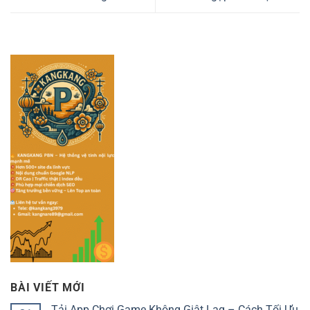
BÀI VIẾT MỚI
Tải App Chơi Game Không Giật Lag – Cách Tối Ưu