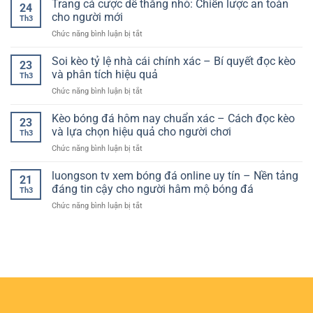
Trang cá cược dễ thắng nhỏ: Chiến lược an toàn
Bí
theo
24
số
tỷ
Quyết
cho người mới
hướng
0
Th3
lệ
Giao
thực
ở
Chức năng bình luận bị tắt
kèo
Dịch
tế
Trang
nhà
An
hơn
cá
Soi kèo tỷ lệ nhà cái chính xác – Bí quyết đọc kèo
cái
Toàn
23
cược
–
và phân tích hiệu quả
Và
Th3
dễ
Hiểu
Hiệu
ở
Chức năng bình luận bị tắt
thắng
đúng
Quả
Soi
nhỏ:
để
kèo
Kèo bóng đá hôm nay chuẩn xác – Cách đọc kèo
Chiến
chơi
23
tỷ
lược
và lựa chọn hiệu quả cho người chơi
hiệu
Th3
lệ
an
quả
ở
Chức năng bình luận bị tắt
nhà
toàn
Kèo
cái
cho
bóng
luongson tv xem bóng đá online uy tín – Nền tảng
chính
người
21
đá
xác
đáng tin cậy cho người hâm mộ bóng đá
mới
Th3
hôm
–
ở
Chức năng bình luận bị tắt
nay
Bí
luongson
chuẩn
quyết
tv
xác
đọc
xem
–
kèo
bóng
Cách
và
đá
đọc
phân
online
kèo
tích
uy
và
hiệu
tín
lựa
quả
–