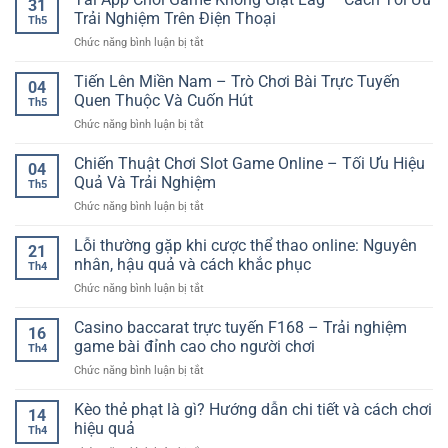
31
Trải Nghiệm Trên Điện Thoại
Th5
ở
Chức năng bình luận bị tắt
Tải
App
Tiến Lên Miền Nam – Trò Chơi Bài Trực Tuyến
04
Chơi
Quen Thuộc Và Cuốn Hút
Th5
Game
ở
Chức năng bình luận bị tắt
Không
Tiến
Giật
Lên
Chiến Thuật Chơi Slot Game Online – Tối Ưu Hiệu
Lag
04
Miền
–
Quả Và Trải Nghiệm
Th5
Nam
Cách
ở
Chức năng bình luận bị tắt
–
Tối
Chiến
Trò
Ưu
Thuật
Lỗi thường gặp khi cược thể thao online: Nguyên
Chơi
Trải
21
Chơi
Bài
nhân, hậu quả và cách khắc phục
Nghiệm
Th4
Slot
Trực
Trên
ở
Chức năng bình luận bị tắt
Game
Tuyến
Điện
Lỗi
Online
Quen
Thoại
thường
Casino baccarat trực tuyến F168 – Trải nghiệm
–
Thuộc
16
gặp
Tối
game bài đỉnh cao cho người chơi
Và
Th4
khi
Ưu
Cuốn
ở
Chức năng bình luận bị tắt
cược
Hiệu
Hút
Casino
thể
Quả
baccarat
Kèo thẻ phạt là gì? Hướng dẫn chi tiết và cách chơi
thao
Và
14
trực
online:
hiệu quả
Trải
Th4
tuyến
Nguyên
Nghiệm