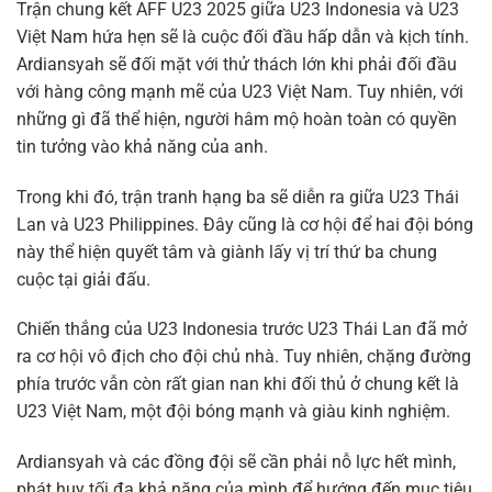
Trận chung kết AFF U23 2025 giữa U23 Indonesia và U23
Việt Nam hứa hẹn sẽ là cuộc đối đầu hấp dẫn và kịch tính.
Ardiansyah sẽ đối mặt với thử thách lớn khi phải đối đầu
với hàng công mạnh mẽ của U23 Việt Nam. Tuy nhiên, với
những gì đã thể hiện, người hâm mộ hoàn toàn có quyền
tin tưởng vào khả năng của anh.
Trong khi đó, trận tranh hạng ba sẽ diễn ra giữa U23 Thái
Lan và U23 Philippines. Đây cũng là cơ hội để hai đội bóng
này thể hiện quyết tâm và giành lấy vị trí thứ ba chung
cuộc tại giải đấu.
Chiến thắng của U23 Indonesia trước U23 Thái Lan đã mở
ra cơ hội vô địch cho đội chủ nhà. Tuy nhiên, chặng đường
phía trước vẫn còn rất gian nan khi đối thủ ở chung kết là
U23 Việt Nam, một đội bóng mạnh và giàu kinh nghiệm.
Ardiansyah và các đồng đội sẽ cần phải nỗ lực hết mình,
phát huy tối đa khả năng của mình để hướng đến mục tiêu